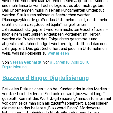
vielen Unternehmen klar. Mit einer neuen App für die Kunden
und mehr Einsatz von Technologie ist es aber nicht getan.
Das Unternehmen muss in seinen Fundamenten umgebaut
werden. Strukturen müssen aufgebrochen werden.
Planungszyklen Je größer das Unternehmen ist, desto mehr
dreht sich um das „Geschäftsjahr“. Es gibt einen
Jahresabschluß, geplant wird zum nächsten Geschäftsjahr –
nach einem seit Jahren eingeübten Vorgehen: im Herbst
werden die Projektes des Folgejahres gesammelt und
abgestimmt. Jahresbudget wird bereitgestellt und das neue
Jahr geplant. Das gibt Sicherheit und jeder im Unternehmen
weiß, was im Folgejahr zu
Weiterlesen
Von
Stefan Gebhardt
, vor
8 Jahren
10. April 2018
Digitalisierung
Buzzword Bingo: Digitalisierung
Bei vielen Diskussionen – ob bei Kunden oder in den Medien –
verstärkt sich leider ein Eindruck: es wird „buzzword bingo“
gespielt. Kommt das Wort „Digitalisierung“ mindestens einmal
vor, dann zeigt man sich als zukunftsorientiert. Dabei spielen
die meisten das beliebte „Buzzword-Bingo“. Modeworte
haben aber entscheidende Nachteile: jeder benutzt sie