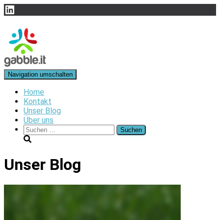
LinkedIn
Navigation umschalten
Home
Kontakt
Unser Blog
Über uns
Suchen
nach:
Unser Blog