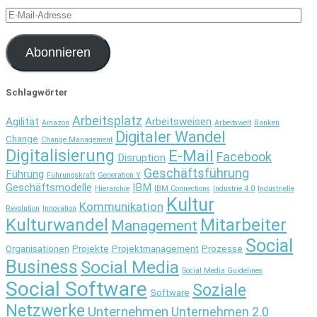
E-
Mail-
Adresse
Abonnieren
Schlagwörter
Arbeitsplatz
Agilität
Arbeitsweisen
Amazon
Arbeitswelt
Banken
Digitaler Wandel
Change
Change Management
Digitalisierung
E-Mail
Facebook
Disruption
Geschäftsführung
Führung
Führungskraft
Generation Y
Geschäftsmodelle
IBM
Hierarchie
IBM Connections
Industrie 4.0
Industrielle
Kultur
Kommunikation
Revolution
Innovation
Kulturwandel
Mitarbeiter
Management
Social
Organisationen
Projekte
Projektmanagement
Prozesse
Business
Social Media
Social Media Guidelines
Social Software
Soziale
Software
Netzwerke
Unternehmen
Unternehmen 2.0