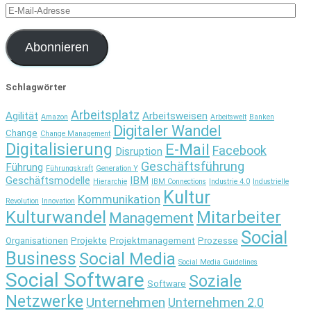
E-
Mail-
Adresse
Abonnieren
Schlagwörter
Arbeitsplatz
Agilität
Arbeitsweisen
Amazon
Arbeitswelt
Banken
Digitaler Wandel
Change
Change Management
Digitalisierung
E-Mail
Facebook
Disruption
Geschäftsführung
Führung
Führungskraft
Generation Y
Geschäftsmodelle
IBM
Hierarchie
IBM Connections
Industrie 4.0
Industrielle
Kultur
Kommunikation
Revolution
Innovation
Kulturwandel
Mitarbeiter
Management
Social
Organisationen
Projekte
Projektmanagement
Prozesse
Business
Social Media
Social Media Guidelines
Social Software
Soziale
Software
Netzwerke
Unternehmen
Unternehmen 2.0