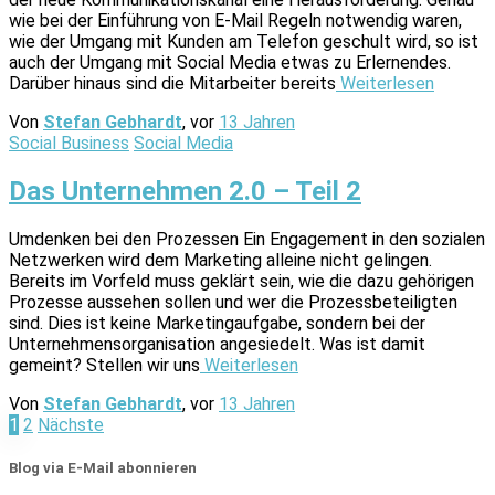
wie bei der Ein­führung von E-Mail Regeln notwendig waren,
wie der Um­gang mit Kunden am Telefon geschult wird, so ist
auch der Umgang mit Social Media etwas zu Erler­nen­des.
Darüber hinaus sind die Mitarbeiter bereits
Weiterlesen
Von
Stefan Gebhardt
, vor
13 Jahren
Social Business
Social Media
Das Unternehmen 2.0 – Teil 2
Umdenken bei den Prozessen Ein Engagement in den sozialen
Netzwerken wird dem Marketing alleine nicht gelingen.
Bereits im Vorfeld muss geklärt sein, wie die dazu gehörigen
Prozesse aussehen sollen und wer die Prozessbeteiligten
sind. Dies ist keine Marketing­aufgabe, sondern bei der
Unternehmens­organisation ange­siedelt. Was ist damit
gemeint? Stellen wir uns
Weiterlesen
Von
Stefan Gebhardt
, vor
13 Jahren
Seitennummerierung
1
2
Nächste
der
Blog via E-Mail abonnieren
Beiträge