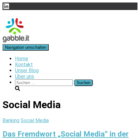
LinkedIn
Navigation umschalten
Home
Kontakt
Unser Blog
Über uns
Suchen
nach:
Social Media
Banking
Social Media
Das Fremdwort „Social Media“ in der