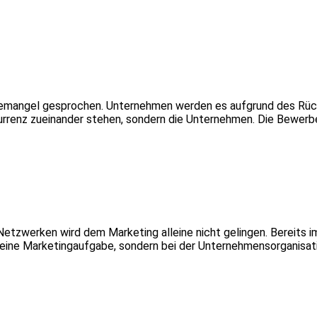
ftemangel gesprochen. Unter­neh­men werden es aufgrund des Rü
urrenz zueinander stehen, sondern die Unternehmen. Die Bewerbe
tzwerken wird dem Marketing alleine nicht gelingen. Bereits im
keine Marketing­aufgabe, sondern bei der Unternehmens­organisati