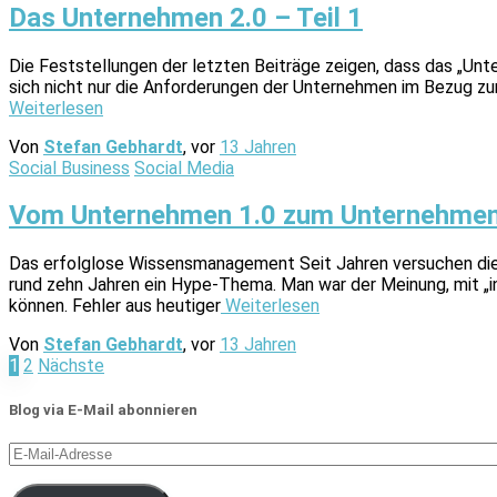
Das Unternehmen 2.0 – Teil 1
Die Feststellungen der letzten Beiträge zeigen, dass das „Un
sich nicht nur die Anforderungen der Unternehmen im Bezug zum
Weiterlesen
Von
Stefan Gebhardt
, vor
13 Jahren
Social Business
Social Media
Vom Unternehmen 1.0 zum Unternehmen 2
Das erfolglose Wissensmanagement Seit Jahren versuchen die 
rund zehn Jahren ein Hype-Thema. Man war der Meinung, mit „i
können. Fehler aus heutiger
Weiterlesen
Von
Stefan Gebhardt
, vor
13 Jahren
Seitennummerierung
1
2
Nächste
der
Blog via E-Mail abonnieren
Beiträge
E-
Mail-
Adresse