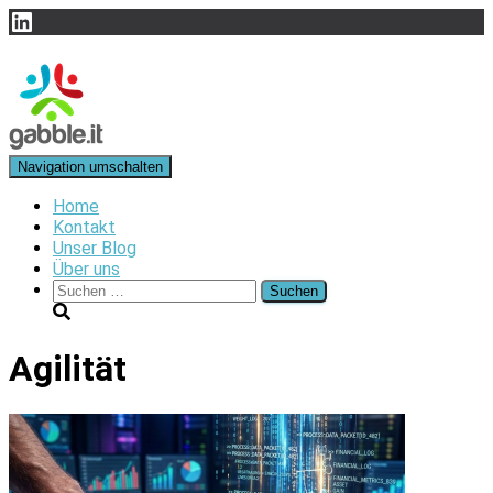
LinkedIn
Navigation umschalten
Home
Kontakt
Unser Blog
Über uns
Suchen
nach:
Agilität