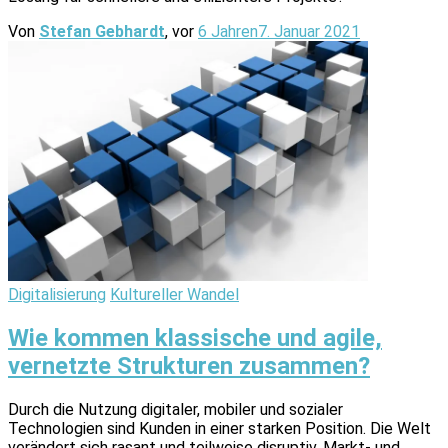
Von
Stefan Gebhardt
, vor
6 Jahren
7. Januar 2021
Digitalisierung
Kultureller Wandel
Wie kommen klassische und agile,
vernetzte Strukturen zusammen?
Durch die Nutzung digitaler, mobiler und sozialer
Technologien sind Kunden in einer starken Position. Die Welt
verändert sich rasant und teilweise disruptiv. Markt- und