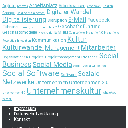
Arbeitsplatz
Agilität
Arbeitsweisen
Amazon
Arbeitswelt
Banken
Digitaler Wandel
Change
Change Management
Digitalisierung
E-Mail
Facebook
Disruption
Geschäftsführung
Führung
Führungskraft
Generation Y
Geschäftsmodelle
IBM
Hierarchie
IBM Connections
Industrie 4.0
Industrielle
Kultur
Kommunikation
Revolution
Innovation
Kulturwandel
Mitarbeiter
Management
Social
Organisationen
Projekte
Projektmanagement
Prozesse
Business
Social Media
Social Media Guidelines
Social Software
Soziale
Software
Netzwerke
Unternehmen
Unternehmen 2.0
Unternehmenskultur
Unternehmen 4.0
WhatsApp
Wissen
Impressum
Datenschutzerklärung
Kontakt