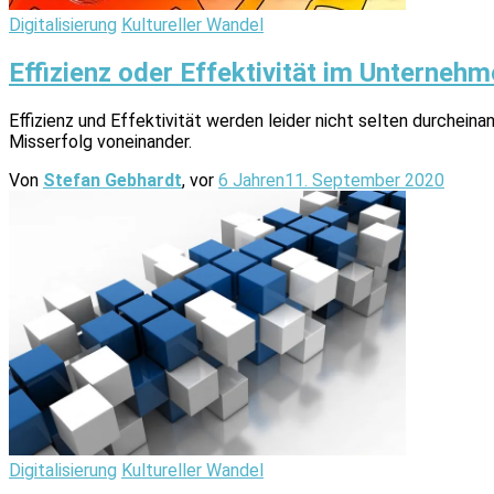
Digitalisierung
Kultureller Wandel
Effizienz oder Effektivität im Unternehm
Effizienz und Effektivität werden leider nicht selten durchein
Misserfolg voneinander.
Von
Stefan Gebhardt
, vor
6 Jahren
11. September 2020
Digitalisierung
Kultureller Wandel