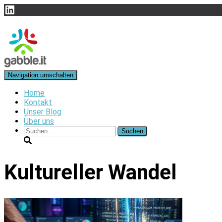
LinkedIn
Navigation umschalten
Home
Kontakt
Unser Blog
Über uns
Suchen
nach:
Kultureller Wandel