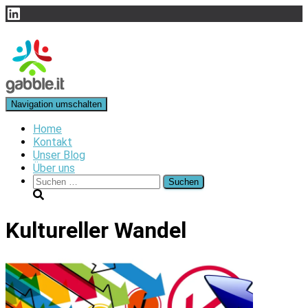
LinkedIn
Navigation umschalten
Home
Kontakt
Unser Blog
Über uns
Suchen
nach:
Kultureller Wandel