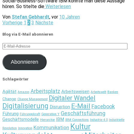
Social-Business-Software IBM konnte man diese Aussage
hören. So titelte die
Weiterlesen
Von
Stefan Gebhardt
, vor
10 Jahren
Seitennummerierung
Vorherige
1
2
3
Nächste
der
Blog via E-Mail abonnieren
Beiträge
E-
Mail-
Adresse
Abonnieren
Schlagwörter
Arbeitsplatz
Agilität
Arbeitsweisen
Amazon
Arbeitswelt
Banken
Digitaler Wandel
Change
Change Management
Digitalisierung
E-Mail
Facebook
Disruption
Geschäftsführung
Führung
Führungskraft
Generation Y
Geschäftsmodelle
IBM
Hierarchie
IBM Connections
Industrie 4.0
Industrielle
Kultur
Kommunikation
Revolution
Innovation