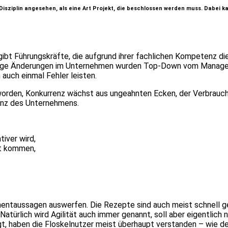
ziplin angesehen, als eine Art Projekt, die beschlossen werden muss. Dabei ka
gibt Führungskräfte, die aufgrund ihrer fachlichen Kompetenz 
ige Änderungen im Unternehmen wurden Top-Down vom Managemen
auch einmal Fehler leisten.
worden, Konkurrenz wächst aus ungeahnten Ecken, der Verbrauche
tenz des Unternehmens.
iver wird,
kt kommen,
taussagen auswerfen. Die Rezepte sind auch meist schnell gefun
atürlich wird Agilität auch immer genannt, soll aber eigentlich n
 haben die Floskelnutzer meist überhaupt verstanden – wie den