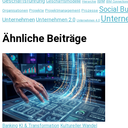
Geschäftsführung
Geschäftsmodelle
IBM
Hierarchie
IBM Connection
Social B
Organisationen
Projekte
Projektmanagement
Prozesse
Untern
Unternehmen
Unternehmen 2.0
Unternehmen 4.0
Ähnliche Beiträge
Banking
KI & Transformation
Kultureller Wandel