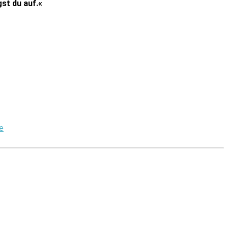
gst du auf.«
e