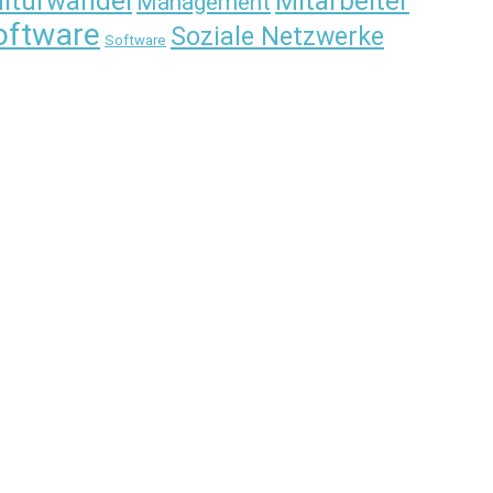
lturwandel
Mitarbeiter
Management
oftware
Soziale Netzwerke
Software