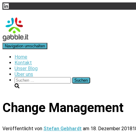
LinkedIn
Navigation umschalten
Home
Kontakt
Unser Blog
Über uns
Suchen
nach:
Change Management
Veröffentlicht von
Stefan Gebhardt
am
18. Dezember 2018
1