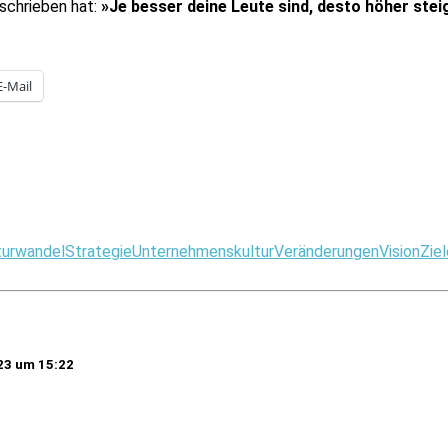
schrieben hat:
»Je besser deine Leute sind, desto höher stei
E-Mail
turwandel
Strategie
Unternehmenskultur
Veränderungen
Vision
Ziel
023 um 15:22