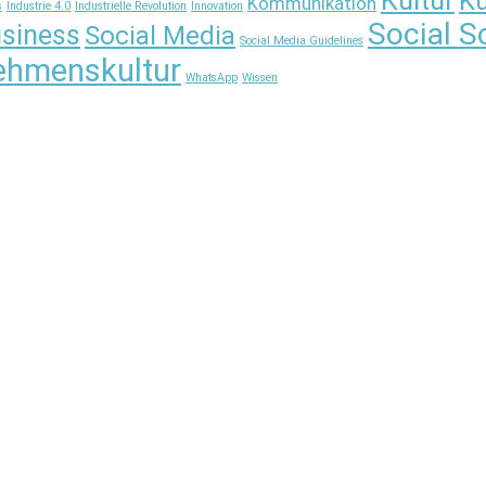
Ku
Kommunikation
s
Industrie 4.0
Industrielle Revolution
Innovation
Social S
usiness
Social Media
Social Media Guidelines
ehmenskultur
WhatsApp
Wissen