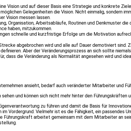
ine Vision und auf dieser Basis eine Strategie und konkrete Zie
n möglichen Gelegenheiten die Vision. Nicht einmalig, sondern 
er Vision messen lassen.
rung, Organisation, Arbeitsabläufe, Routinen und Denkmuster die
Chance haben, mitzukommen.
en schnelle und kurzfristige Erfolge um die Motivation aufrecht
r Strecke abgebrochen wird und alle auf Dauer demotiviert sind. 
definieren. Aber der Veränderungsprozess an sich sollte niemal
afür, dass die Veränderung als Normalität angesehen wird und i
Unternehmen ansieht, bedarf auch veränderter Mitarbeiter und Fü
en sehen und können sich nicht mehr hinter den Führungskräften
 Eigenverantwortung zu führen und damit die Basis für Innovatio
n im Vordergrund. Vielmehr ist es die Fähigkeit, ein passendes Um
e Führungskraft arbeitet gemeinsam mit dem Mitarbeiter an sei
tellung.