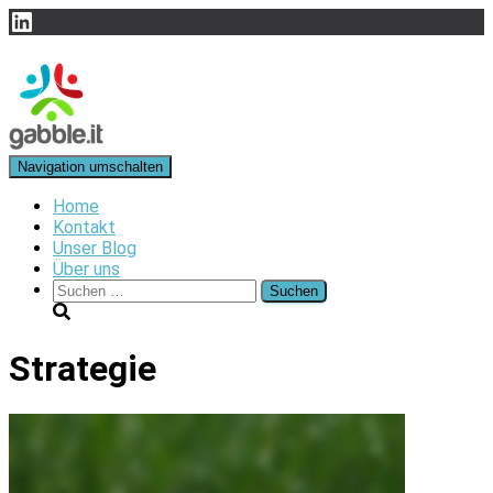
LinkedIn
Navigation umschalten
Home
Kontakt
Unser Blog
Über uns
Suchen
nach:
Strategie