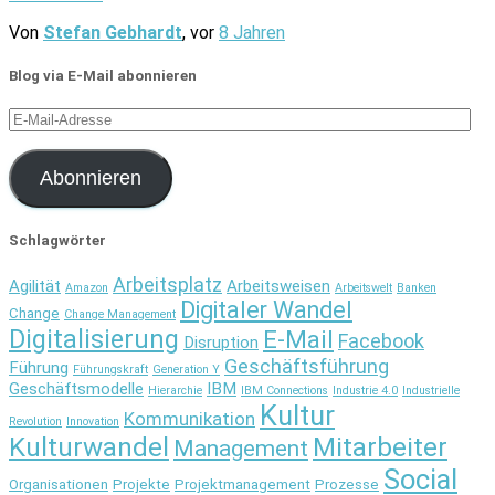
Von
Stefan Gebhardt
, vor
8 Jahren
Blog via E-Mail abonnieren
E-
Mail-
Adresse
Abonnieren
Schlagwörter
Arbeitsplatz
Agilität
Arbeitsweisen
Amazon
Arbeitswelt
Banken
Digitaler Wandel
Change
Change Management
Digitalisierung
E-Mail
Facebook
Disruption
Geschäftsführung
Führung
Führungskraft
Generation Y
Geschäftsmodelle
IBM
Hierarchie
IBM Connections
Industrie 4.0
Industrielle
Kultur
Kommunikation
Revolution
Innovation
Kulturwandel
Mitarbeiter
Management
Social
Organisationen
Projekte
Projektmanagement
Prozesse