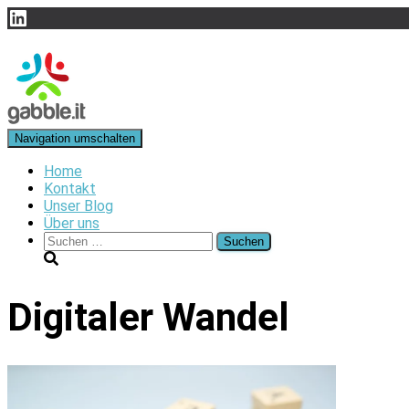
LinkedIn
Navigation umschalten
Home
Kontakt
Unser Blog
Über uns
Suchen
nach:
Digitaler Wandel