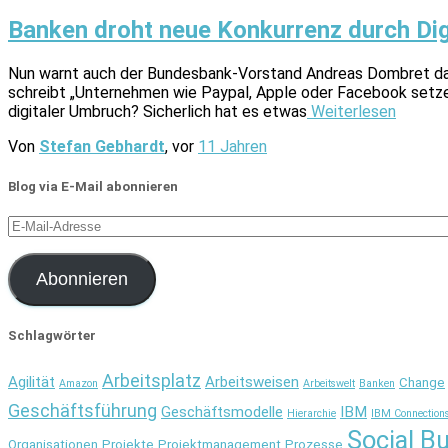
Banken droht neue Konkurrenz durch Dig
Nun warnt auch der Bundesbank-Vorstand Andreas Dombret davor
schreibt „Unternehmen wie Paypal, Apple oder Facebook setze
digitaler Umbruch? Sicherlich hat es etwas
Weiterlesen
Von
Stefan Gebhardt
, vor
11 Jahren
Blog via E-Mail abonnieren
E-
Mail-
Adresse
Abonnieren
Schlagwörter
Arbeitsplatz
Agilität
Arbeitsweisen
Change
Amazon
Arbeitswelt
Banken
Geschäftsführung
Geschäftsmodelle
IBM
Hierarchie
IBM Connection
Social B
Organisationen
Projekte
Projektmanagement
Prozesse