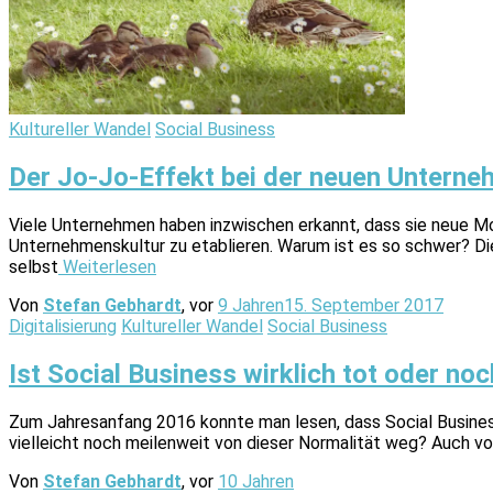
Kultureller Wandel
Social Business
Der Jo-Jo-Effekt bei der neuen Unterne
Viele Unternehmen haben inzwischen erkannt, dass sie neue Mo
Unternehmenskultur zu etablieren. Warum ist es so schwer? Die
selbst
Weiterlesen
Von
Stefan Gebhardt
, vor
9 Jahren
15. September 2017
Digitalisierung
Kultureller Wandel
Social Business
Ist Social Business wirklich tot oder no
Zum Jahresanfang 2016 konnte man lesen, dass Social Busines
vielleicht noch meilenweit von dieser Normalität weg? Auch v
Von
Stefan Gebhardt
, vor
10 Jahren