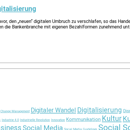
italisierung
, den „neuen“ digitalen Umbruch zu verschlafen, so das Handel
n die Bankenbranche mit eigenen Bezahlformen zunehmend unter 
Digitalisierung
Digitaler Wandel
Dis
Change Management
Kultur
Ku
Kommunikation
s
Industrie 4.0
Industrielle Revolution
Innovation
Social S
usiness
Social Media
Social Media Guidelines