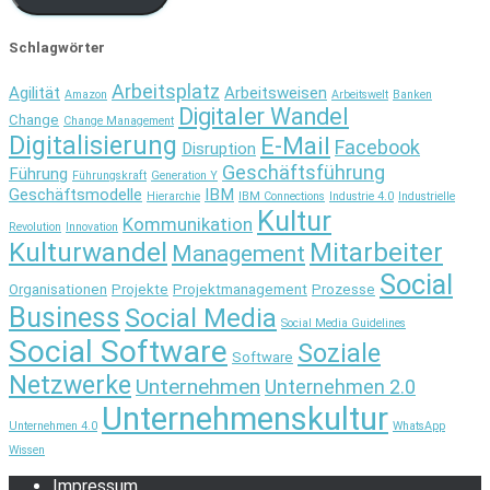
Schlagwörter
Arbeitsplatz
Agilität
Arbeitsweisen
Amazon
Arbeitswelt
Banken
Digitaler Wandel
Change
Change Management
Digitalisierung
E-Mail
Facebook
Disruption
Geschäftsführung
Führung
Führungskraft
Generation Y
Geschäftsmodelle
IBM
Hierarchie
IBM Connections
Industrie 4.0
Industrielle
Kultur
Kommunikation
Revolution
Innovation
Kulturwandel
Mitarbeiter
Management
Social
Organisationen
Projekte
Projektmanagement
Prozesse
Business
Social Media
Social Media Guidelines
Social Software
Soziale
Software
Netzwerke
Unternehmen
Unternehmen 2.0
Unternehmenskultur
Unternehmen 4.0
WhatsApp
Wissen
Impressum