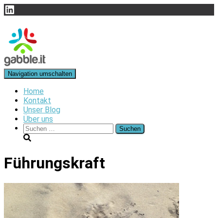
LinkedIn
Navigation umschalten
Home
Kontakt
Unser Blog
Über uns
Suchen
nach:
Führungskraft