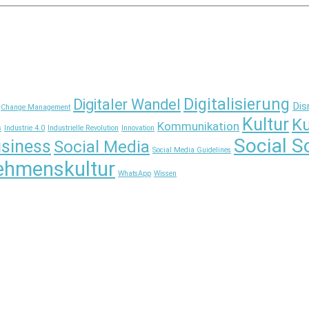
Digitalisierung
Digitaler Wandel
Dis
Change Management
Kultur
Ku
Kommunikation
s
Industrie 4.0
Industrielle Revolution
Innovation
Social S
usiness
Social Media
Social Media Guidelines
ehmenskultur
WhatsApp
Wissen