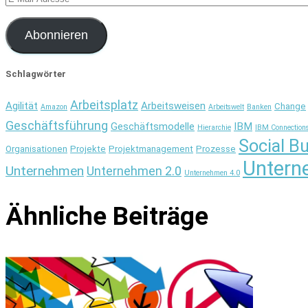
Mail-
Adresse
Abonnieren
Schlagwörter
Arbeitsplatz
Agilität
Arbeitsweisen
Change
Amazon
Arbeitswelt
Banken
Geschäftsführung
Geschäftsmodelle
IBM
Hierarchie
IBM Connection
Social B
Organisationen
Projekte
Projektmanagement
Prozesse
Untern
Unternehmen
Unternehmen 2.0
Unternehmen 4.0
Ähnliche Beiträge