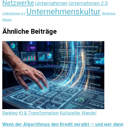
Netzwerke
Unternehmen
Unternehmen 2.0
Unternehmenskultur
Unternehmen 4.0
WhatsApp
Wissen
Ähnliche Beiträge
Banking
KI & Transformation
Kultureller Wandel
Wenn der Algorithmus den Kredit vergibt — und wer dann