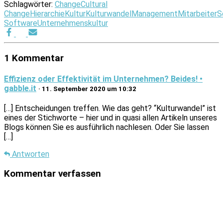
Schlagwörter:
Change
Cultural
Change
Hierarchie
Kultur
Kulturwandel
Management
Mitarbeiter
S
Software
Unternehmenskultur
1 Kommentar
Effizienz oder Effektivität im Unternehmen? Beides! •
gabble.it
· 11. September 2020 um 10:32
[…] Entscheidungen treffen. Wie das geht? “Kulturwandel” ist
eines der Stichworte – hier und in quasi allen Artikeln unseres
Blogs können Sie es ausführlich nachlesen. Oder Sie lassen
[…]
Antworten
Kommentar verfassen