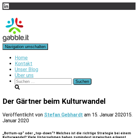
LinkedIn
Navigation umschalten
Home
Kontakt
Unser Blog
Über uns
Suchen
nach:
Der Gärtner beim Kulturwandel
Veröffentlicht von
Stefan Gebhardt
am
15. Januar 2020
15.
Januar 2020
„Bottum-up“ oder „top-down“? Welches ist die richtige Strategie bei einem
Kulturwandel? Viele Unternehmen haben zumindest inzwischen erkannt,