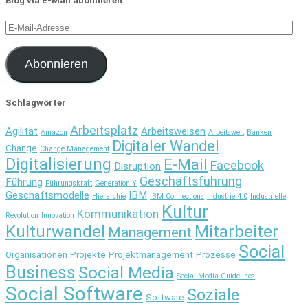
Blog via E-Mail abonnieren
E-
Mail-
Adresse
Abonnieren
Schlagwörter
Arbeitsplatz
Agilität
Arbeitsweisen
Amazon
Arbeitswelt
Banken
Digitaler Wandel
Change
Change Management
Digitalisierung
E-Mail
Facebook
Disruption
Geschäftsführung
Führung
Führungskraft
Generation Y
Geschäftsmodelle
IBM
Hierarchie
IBM Connections
Industrie 4.0
Industrielle
Kultur
Kommunikation
Revolution
Innovation
Kulturwandel
Mitarbeiter
Management
Social
Organisationen
Projekte
Projektmanagement
Prozesse
Business
Social Media
Social Media Guidelines
Social Software
Soziale
Software