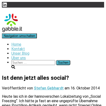
LinkedIn
Navigation umschalten
Home
Kontakt
Unser Blog
Über uns
Suchen
nach:
Ist denn jetzt alles social?
Veröffentlicht von
Stefan Gebhardt
am
16. Oktober 2014
Heute las ich in der hannoverschen Lokalzeitung von „Social
Freezing“. Ich hätte ja fast an eine ungeprüfte Übernahme
eines Postillion-Artikels geglaubt, wenn nicht Spiegel Online