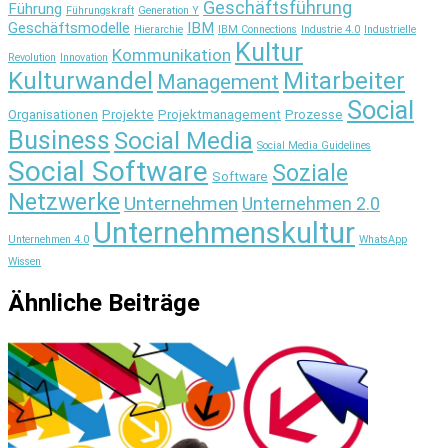
Geschäftsführung
Führung
Führungskraft
Generation Y
Geschäftsmodelle
IBM
Hierarchie
IBM Connections
Industrie 4.0
Industrielle
Kultur
Kommunikation
Revolution
Innovation
Kulturwandel
Mitarbeiter
Management
Social
Organisationen
Projekte
Projektmanagement
Prozesse
Business
Social Media
Social Media Guidelines
Social Software
Soziale
Software
Netzwerke
Unternehmen
Unternehmen 2.0
Unternehmenskultur
Unternehmen 4.0
WhatsApp
Wissen
Ähnliche Beiträge