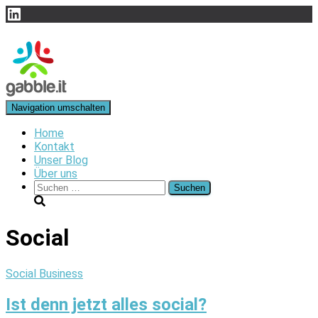
LinkedIn
Navigation umschalten
Home
Kontakt
Unser Blog
Über uns
Suchen
nach:
Social
Social Business
Ist denn jetzt alles social?