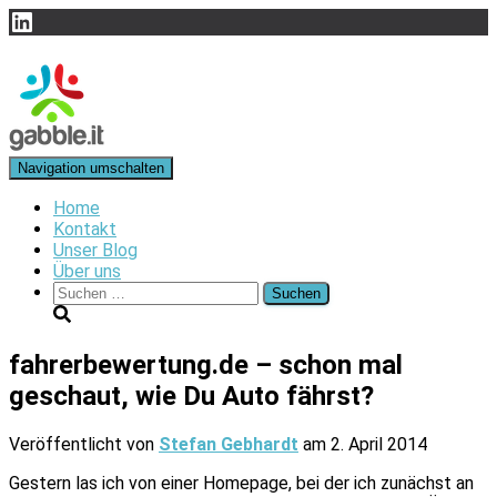
LinkedIn
Navigation umschalten
Home
Kontakt
Unser Blog
Über uns
Suchen
nach:
fahrerbewertung.de – schon mal
geschaut, wie Du Auto fährst?
Veröffentlicht von
Stefan Gebhardt
am
2. April 2014
Gestern las ich von einer Homepage, bei der ich zunächst an