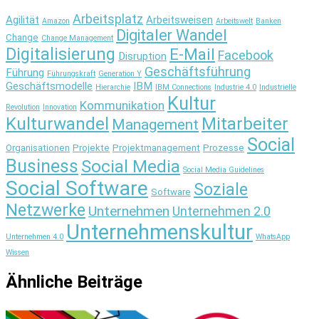
Arbeitsplatz
Agilität
Arbeitsweisen
Amazon
Arbeitswelt
Banken
Digitaler Wandel
Change
Change Management
Digitalisierung
E-Mail
Facebook
Disruption
Geschäftsführung
Führung
Führungskraft
Generation Y
Geschäftsmodelle
IBM
Hierarchie
IBM Connections
Industrie 4.0
Industrielle
Kultur
Kommunikation
Revolution
Innovation
Kulturwandel
Mitarbeiter
Management
Social
Organisationen
Projekte
Projektmanagement
Prozesse
Business
Social Media
Social Media Guidelines
Social Software
Soziale
Software
Netzwerke
Unternehmen
Unternehmen 2.0
Unternehmenskultur
Unternehmen 4.0
WhatsApp
Wissen
Ähnliche Beiträge