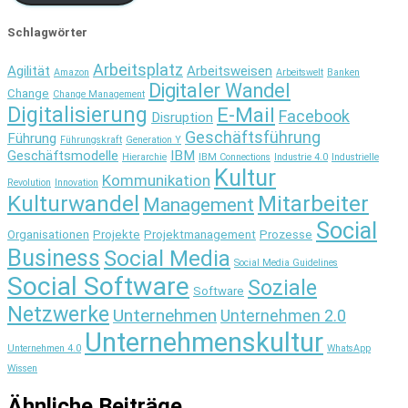
Schlagwörter
Arbeitsplatz
Agilität
Arbeitsweisen
Amazon
Arbeitswelt
Banken
Digitaler Wandel
Change
Change Management
Digitalisierung
E-Mail
Facebook
Disruption
Geschäftsführung
Führung
Führungskraft
Generation Y
Geschäftsmodelle
IBM
Hierarchie
IBM Connections
Industrie 4.0
Industrielle
Kultur
Kommunikation
Revolution
Innovation
Kulturwandel
Mitarbeiter
Management
Social
Organisationen
Projekte
Projektmanagement
Prozesse
Business
Social Media
Social Media Guidelines
Social Software
Soziale
Software
Netzwerke
Unternehmen
Unternehmen 2.0
Unternehmenskultur
Unternehmen 4.0
WhatsApp
Wissen
Ähnliche Beiträge