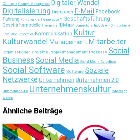
Digitaler Wandel
Change
Change Management
Digitalisierung
E-Mail
Facebook
Disruption
Geschäftsführung
Führung
Führungskraft
Generation Y
Geschäftsmodelle
IBM
Hierarchie
IBM Connections
Industrie 4.0
Industrielle
Kultur
Kommunikation
Revolution
Innovation
Kulturwandel
Mitarbeiter
Management
Social
Organisationen
Projekte
Projektmanagement
Prozesse
Business
Social Media
Social Media Guidelines
Social Software
Soziale
Software
Netzwerke
Unternehmen
Unternehmen 2.0
Unternehmenskultur
Unternehmen 4.0
WhatsApp
Wissen
Ähnliche Beiträge