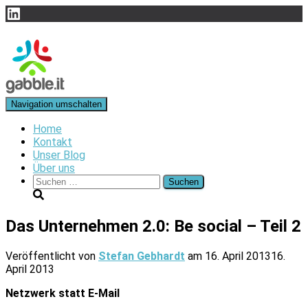
LinkedIn
Navigation umschalten
Home
Kontakt
Unser Blog
Über uns
Suchen
nach:
Das Unternehmen 2.0: Be social – Teil 2
Veröffentlicht von
Stefan Gebhardt
am
16. April 2013
16.
April 2013
Netzwerk statt E-Mail