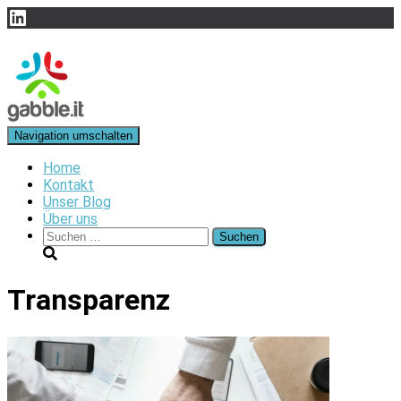
LinkedIn
Navigation umschalten
Home
Kontakt
Unser Blog
Über uns
Suchen
nach:
Transparenz