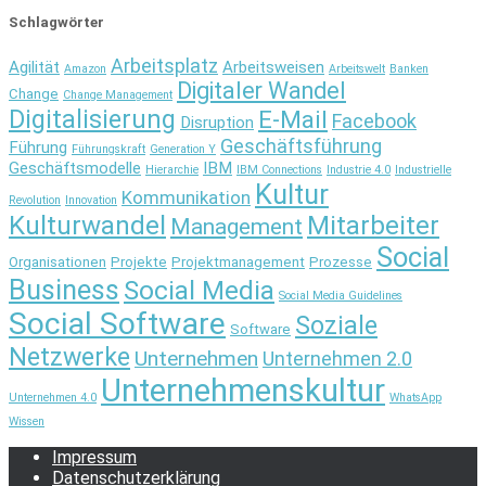
Schlagwörter
Arbeitsplatz
Agilität
Arbeitsweisen
Amazon
Arbeitswelt
Banken
Digitaler Wandel
Change
Change Management
Digitalisierung
E-Mail
Facebook
Disruption
Geschäftsführung
Führung
Führungskraft
Generation Y
Geschäftsmodelle
IBM
Hierarchie
IBM Connections
Industrie 4.0
Industrielle
Kultur
Kommunikation
Revolution
Innovation
Kulturwandel
Mitarbeiter
Management
Social
Organisationen
Projekte
Projektmanagement
Prozesse
Business
Social Media
Social Media Guidelines
Social Software
Soziale
Software
Netzwerke
Unternehmen
Unternehmen 2.0
Unternehmenskultur
Unternehmen 4.0
WhatsApp
Wissen
Impressum
Datenschutzerklärung