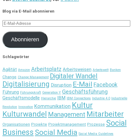
Blog via E-Mail abonnieren
E-
Mail-
Adresse
Abonnieren
Schlagwörter
Arbeitsplatz
Agilität
Arbeitsweisen
Amazon
Arbeitswelt
Banken
Digitaler Wandel
Change
Change Management
Digitalisierung
E-Mail
Facebook
Disruption
Geschäftsführung
Führung
Führungskraft
Generation Y
Geschäftsmodelle
IBM
Hierarchie
IBM Connections
Industrie 4.0
Industrielle
Kultur
Kommunikation
Revolution
Innovation
Kulturwandel
Mitarbeiter
Management
Social
Organisationen
Projekte
Projektmanagement
Prozesse
Business
Social Media
Social Media Guidelines