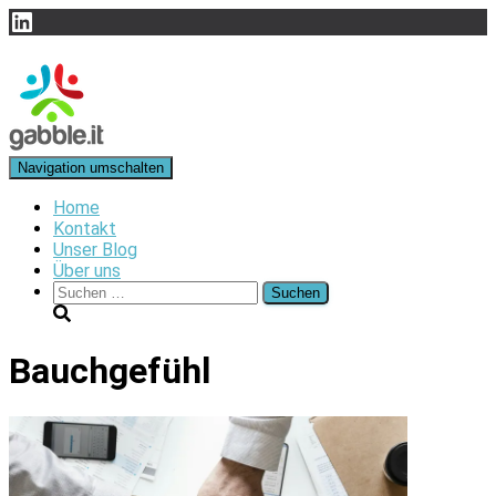
LinkedIn
Navigation umschalten
Home
Kontakt
Unser Blog
Über uns
Suchen
nach:
Bauchgefühl