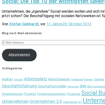
Social: Die Top 10 der wichtigsten Spiel
Unternehmen, die „irgendwie“ Social werden wollen und sich mit
jetzt schon? Die Beschäftigung mit sozialen Netzwerken ist f
Von
Stefan Gebhardt
, vor
13 Jahren
28. Oktober 2013
Blog via E-Mail abonnieren
E-
Mail-
Adresse
Abonnieren
Schlagwörter
Arbeitsplatz
Agilität
Arbeitsweisen
Change
Amazon
Arbeitswelt
Banken
Geschäftsführung
Geschäftsmodelle
IBM
Hierarchie
IBM Connection
Social B
Organisationen
Projekte
Projektmanagement
Prozesse
Untern
Unternehmen
Unternehmen 2.0
Unternehmen 4.0