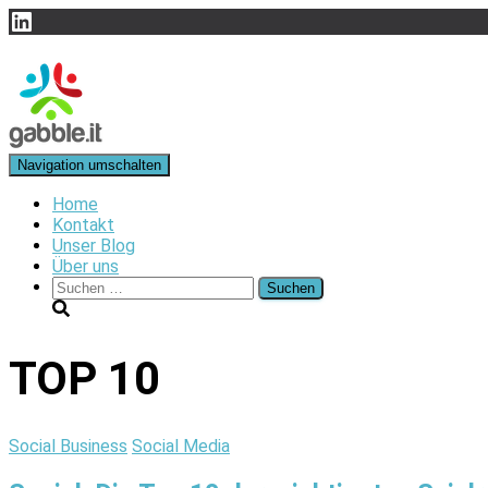
LinkedIn
Navigation umschalten
Home
Kontakt
Unser Blog
Über uns
Suchen
nach:
TOP 10
Social Business
Social Media