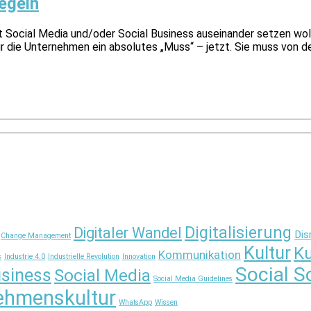
regeln
 Social Media und/oder Social Business auseinander setzen wolle
ür die Unternehmen ein absolutes „Muss“ – jetzt. Sie muss von 
Digitalisierung
Digitaler Wandel
Dis
Change Management
Kultur
Ku
Kommunikation
s
Industrie 4.0
Industrielle Revolution
Innovation
Social S
usiness
Social Media
Social Media Guidelines
ehmenskultur
WhatsApp
Wissen