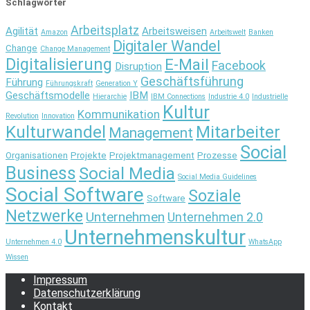
Schlagwörter
Arbeitsplatz
Agilität
Arbeitsweisen
Amazon
Arbeitswelt
Banken
Digitaler Wandel
Change
Change Management
Digitalisierung
E-Mail
Facebook
Disruption
Geschäftsführung
Führung
Führungskraft
Generation Y
Geschäftsmodelle
IBM
Hierarchie
IBM Connections
Industrie 4.0
Industrielle
Kultur
Kommunikation
Revolution
Innovation
Kulturwandel
Mitarbeiter
Management
Social
Organisationen
Projekte
Projektmanagement
Prozesse
Business
Social Media
Social Media Guidelines
Social Software
Soziale
Software
Netzwerke
Unternehmen
Unternehmen 2.0
Unternehmenskultur
Unternehmen 4.0
WhatsApp
Wissen
Impressum
Datenschutzerklärung
Kontakt