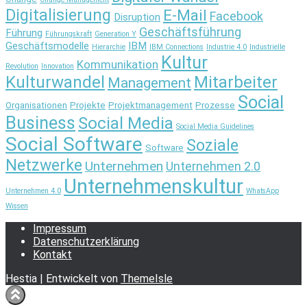
Digitalisierung
E-Mail
Facebook
Disruption
Geschäftsführung
Führung
Führungskraft
Generation Y
Geschäftsmodelle
IBM
Hierarchie
IBM Connections
Industrie 4.0
Industrielle
Kultur
Kommunikation
Revolution
Innovation
Kulturwandel
Mitarbeiter
Management
Social
Organisationen
Projekte
Projektmanagement
Prozesse
Business
Social Media
Social Media Guidelines
Social Software
Soziale
Software
Netzwerke
Unternehmen
Unternehmen 2.0
Unternehmenskultur
Unternehmen 4.0
WhatsApp
Wissen
Impressum
Datenschutzerklärung
Kontakt
Hestia | Entwickelt von
ThemeIsle