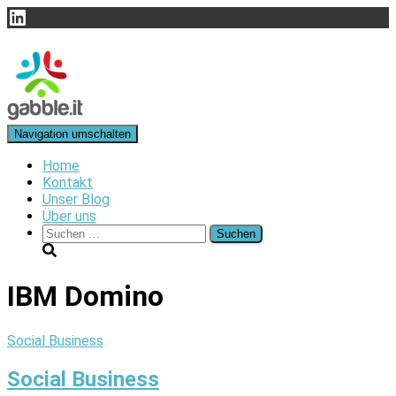
LinkedIn
Navigation umschalten
Home
Kontakt
Unser Blog
Über uns
Suchen
nach:
IBM Domino
Social Business
Social Business