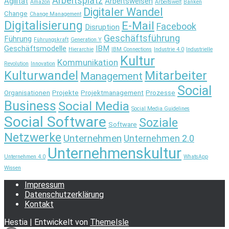
Arbeitsplatz
Agilität
Arbeitsweisen
Amazon
Arbeitswelt
Banken
Digitaler Wandel
Change
Change Management
Digitalisierung
E-Mail
Facebook
Disruption
Geschäftsführung
Führung
Führungskraft
Generation Y
Geschäftsmodelle
IBM
Hierarchie
IBM Connections
Industrie 4.0
Industrielle
Kultur
Kommunikation
Revolution
Innovation
Kulturwandel
Mitarbeiter
Management
Social
Organisationen
Projekte
Projektmanagement
Prozesse
Business
Social Media
Social Media Guidelines
Social Software
Soziale
Software
Netzwerke
Unternehmen
Unternehmen 2.0
Unternehmenskultur
Unternehmen 4.0
WhatsApp
Wissen
Impressum
Datenschutzerklärung
Kontakt
Hestia | Entwickelt von
ThemeIsle