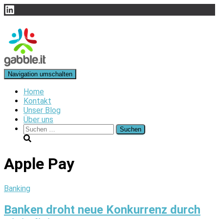
LinkedIn
Navigation umschalten
Home
Kontakt
Unser Blog
Über uns
Suchen
nach:
Apple Pay
Banking
Banken droht neue Konkurrenz durch